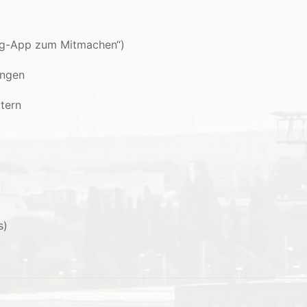
zeug-App zum Mitmachen“)
ungen
ltern
s)