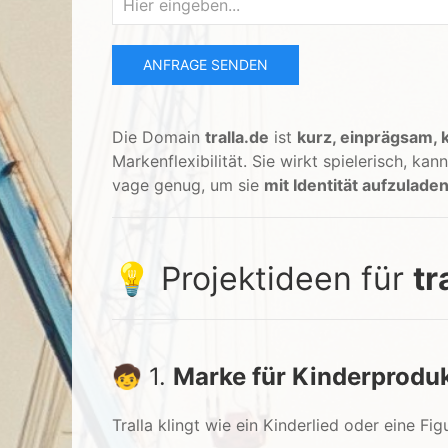
ANFRAGE SENDEN
Die Domain
tralla.de
ist
kurz, einprägsam, k
Markenflexibilität. Sie wirkt spielerisch, k
vage genug, um sie
mit Identität aufzulade
💡 Projektideen für
tr
🧒 1.
Marke für Kinderproduk
Tralla klingt wie ein Kinderlied oder eine Figu