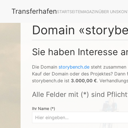
Transferhafen
STARTSEITE
MAGAZIN
ÜBER UNS
KON
Domain «storybe
Sie haben Interesse 
Die Domain
storybench.de
steht zusammen
Kauf der Domain oder des Projektes? Dann fü
storybench.de ist
3.000,00 €
. Verhandlungs
Alle Felder mit (*) sind Pflich
Ihr Name (*)