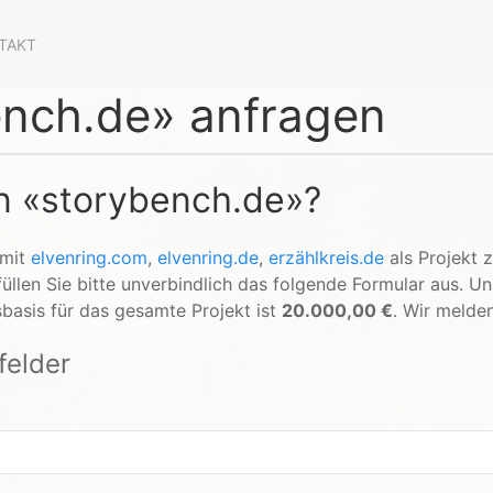
TAKT
nch.de» anfragen
an «storybench.de»?
 mit
elvenring.com
,
elvenring.de
,
erzählkreis.de
als Projekt z
llen Sie bitte unverbindlich das folgende Formular aus. U
basis für das gesamte Projekt ist
20.000,00 €
. Wir melden
tfelder