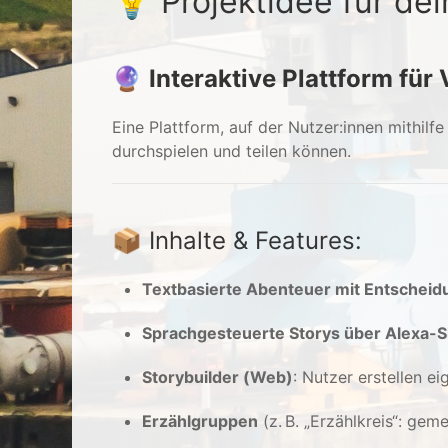
💡 Projektidee für de
🔮
Interaktive Plattform für 
Eine Plattform, auf der Nutzer:innen mithilf
durchspielen und teilen können.
📦 Inhalte & Features:
Textbasierte Abenteuer mit Entschei
Sprachgesteuerte Storys über Alexa-Sk
Storybuilder (Web)
: Nutzer erstellen e
Erzählgruppen
(z. B. „Erzählkreis“: ge