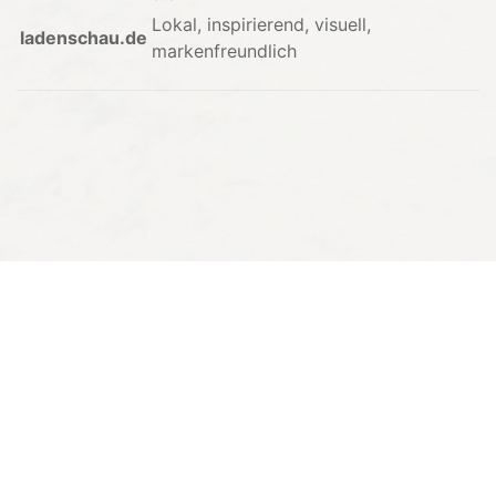
Lokal, inspirierend, visuell,
ladenschau.de
markenfreundlich
♥
© 2026 Dr. Schettler · Made with
in Bonn,