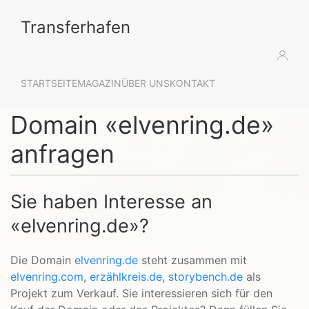
Transferhafen
STARTSEITE
MAGAZIN
ÜBER UNS
KONTAKT
Domain «elvenring.de»
anfragen
Sie haben Interesse an
«elvenring.de»?
Die Domain
elvenring.de
steht zusammen mit
elvenring.com
,
erzählkreis.de
,
storybench.de
als
Projekt zum Verkauf. Sie interessieren sich für den