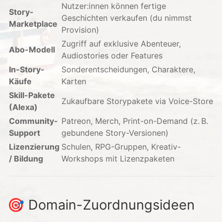
Nutzer:innen können fertige
Story-
Geschichten verkaufen (du nimmst
Marketplace
Provision)
Zugriff auf exklusive Abenteuer,
Abo-Modell
Audiostories oder Features
In-Story-
Sonderentscheidungen, Charaktere,
Käufe
Karten
Skill-Pakete
Zukaufbare Storypakete via Voice-Store
(Alexa)
Community-
Patreon, Merch, Print-on-Demand (z. B.
Support
gebundene Story-Versionen)
Lizenzierung
Schulen, RPG-Gruppen, Kreativ-
/ Bildung
Workshops mit Lizenzpaketen
🎯 Domain-Zuordnungsideen